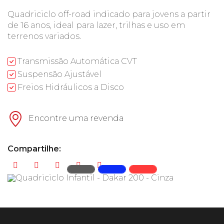
Quadriciclo off-road indicado para jovens a partir
de 16 anos, ideal para lazer, trilhas e uso em
terrenos variados.
Transmissão Automática CVT
Suspensão Ajustável
Freios Hidráulicos a Disco
Encontre uma revenda
Compartilhe: