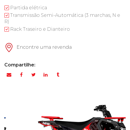
Partida elétrica
Transmissão Semi-Automática (3 marchas, N e
R)
Rack Traseiro e Dianteiro
Encontre uma revenda
Compartilhe: