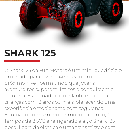
SHARK 125
O Shark 125 da Fun Motors é um mini-quadriciclo
projetado para levar a aventura off-road para o
próximo nível, permitindo que jovens
aventureiros superem limites e conquistem a
natureza. Este quadriciclo infantil é ideal para
crianças com 12 anos ou mais, oferecendo uma
experiência emocionante com segurança.
Equipado com um motor monocilíndrico, 4
Tempos de 8,5CC e refrigerado a ar, o Shark 125
possui partida elétrica e uma transmissão semi-