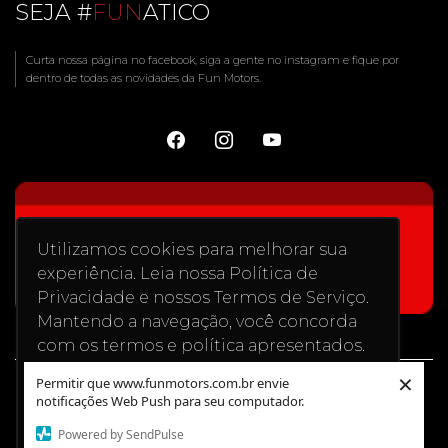
SEJA #
FUN
ATICO
Curta nossa página no facebook, siga a gente no instagram e fique por
dentro de todas as novidades da Fun Motors.
Utilizamos cookies para melhorar sua
experiência. Leia nossa Política de
Privacidade e nossos Termos de Serviço.
Mantendo a navegação, você concorda
com os termos e política apresentados.
Saiba mais
×
Permitir que www.funmotors.com.br envie
notificações Web Push para seu computador.
Recusar Cookies
Aceitar Cookies
Powered by SendPulse