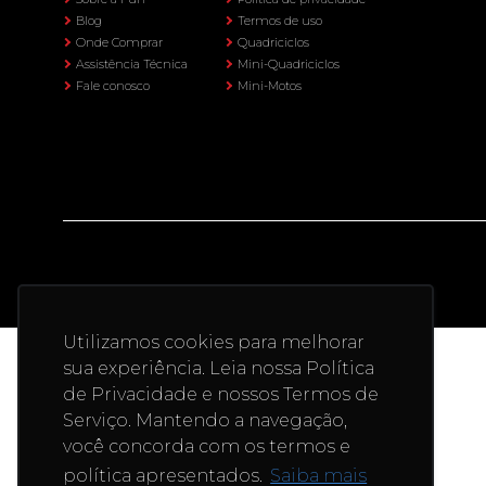
Blog
Termos de uso
Onde Comprar
Quadriciclos
Assistência Técnica
Mini-Quadriciclos
Fale conosco
Mini-Motos
Utilizamos cookies para melhorar
sua experiência. Leia nossa Política
de Privacidade e nossos Termos de
Serviço. Mantendo a navegação,
você concorda com os termos e
política apresentados.
Saiba mais