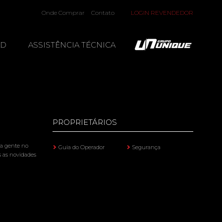
Onde Comprar
Contato
LOGIN REVENDEDOR
AD
ASSISTÊNCIA TÉCNICA
PROPRIETÁRIOS
 a gente no
Guia do Operador
Segurança
s as novidades