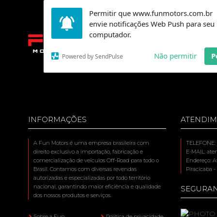
Permitir que www.funmotors.com.br
envie notificações Web Push para seu
computador.
MODEL
Não permitir
P
Powered by SendPulse
INFORMAÇÕES
ATENDI
A Fun Motors é uma empresa brasileira com
TELEFONE: (
direito exclusivo a importação, fabricação e
E-MAIL: at
comercialização de veículos Off-Road para todo o
Endereço: Av
Brasil. Contamos com diversas revendas
Piracicaba -
autorizadas e especializadas por todo território
nacional, garantindo maior eficiência e qualidade
SEGURA
dos nossos produtos e serviços.
Sobre a Fun
Política de privacidade