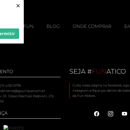
×
OS
A FUN
BLOG
ONDE COMPRAR
E
ermitir
SEJA #
FUN
ATICO
MENTO
Curta nossa página no facebook, siga
11) 4130-9778
instagram e fique por dentro de toda
endimento@gpunique.com.br
da Fun Motors.
. Dr. Cássio Paschoal Padovani, 215,
 SP
NÇA