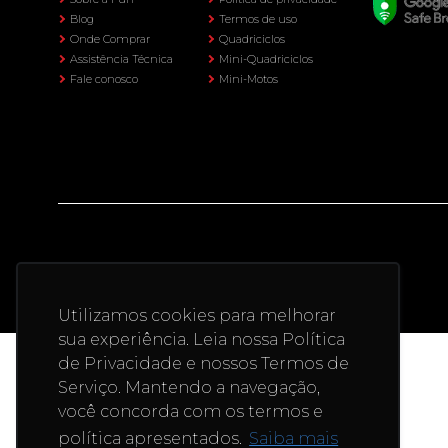
Blog
Termos de uso
Onde Comprar
Quadriciclos
Assistência Técnica
Mini-Quadriciclos
Fale conosco
Mini-Motos
Utilizamos cookies para melhorar
sua experiência. Leia nossa Política
de Privacidade e nossos Termos de
Serviço. Mantendo a navegação,
você concorda com os termos e
política apresentados.
Saiba mais