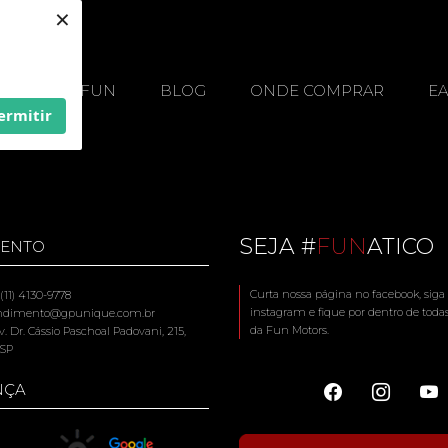
×
OS
A FUN
BLOG
ONDE COMPRAR
E
ermitir
SEJA #
FUN
ATICO
MENTO
Curta nossa página no facebook, siga
11) 4130-9778
instagram e fique por dentro de toda
endimento@gpunique.com.br
da Fun Motors.
. Dr. Cássio Paschoal Padovani, 215,
 SP
NÇA