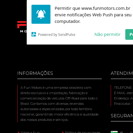
Permitir que www.funmotors.com.br
envie notificações Web Push para seu
computador.
MODEL
Não permitir
P
Powered by SendPulse
INFORMAÇÕES
ATENDI
A Fun Motors é uma empresa brasileira com
TELEFONE: (
direito exclusivo a importação, fabricação e
E-MAIL: at
comercialização de veículos Off-Road para todo o
Endereço: Av
Brasil. Contamos com diversas revendas
Piracicaba -
autorizadas e especializadas por todo território
nacional, garantindo maior eficiência e qualidade
SEGURA
dos nossos produtos e serviços.
Sobre a Fun
Política de privacidade