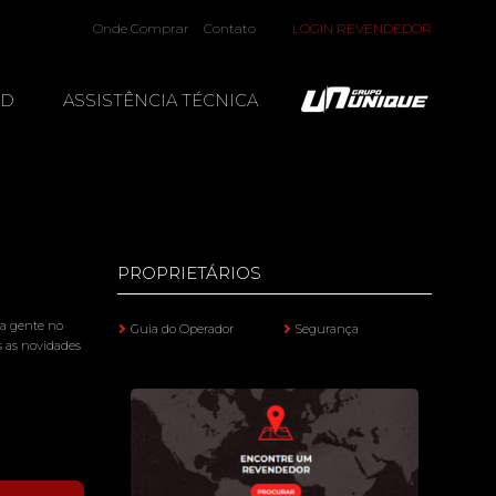
Onde Comprar
Contato
LOGIN REVENDEDOR
AD
ASSISTÊNCIA TÉCNICA
PROPRIETÁRIOS
 a gente no
Guia do Operador
Segurança
s as novidades